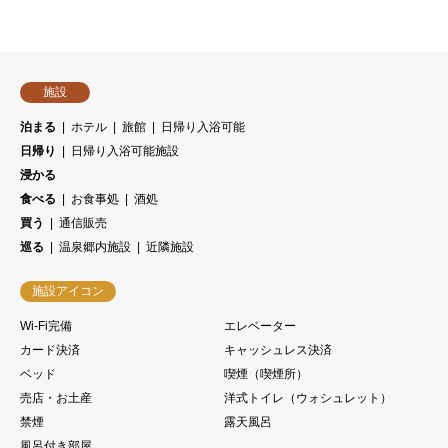
施設
泊まる
ホテル
旅館
日帰り入浴可能
日帰り
日帰り入浴可能施設
浸かる
食べる
お食事処
酒処
買う
通信販売
巡る
温泉郷内施設
近隣施設
施設アイコン
Wi-Fi完備
エレベーター
カード決済
キャッシュレス決済
ベッド
喫煙（喫煙所）
売店・お土産
洋式トイレ（ウォシュレット）
禁煙
露天風呂
風呂付き部屋