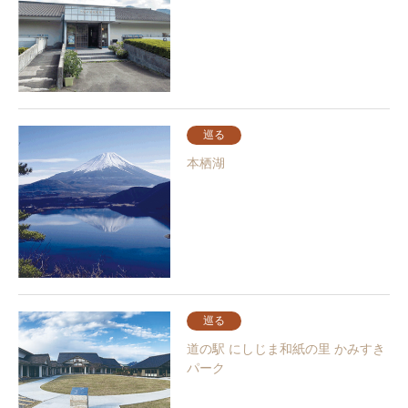
巡る
本栖湖
巡る
道の駅 にしじま和紙の里 かみすき
パーク