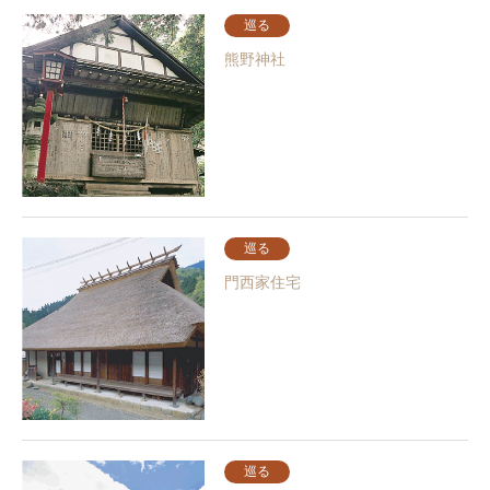
巡る
熊野神社
巡る
門西家住宅
巡る