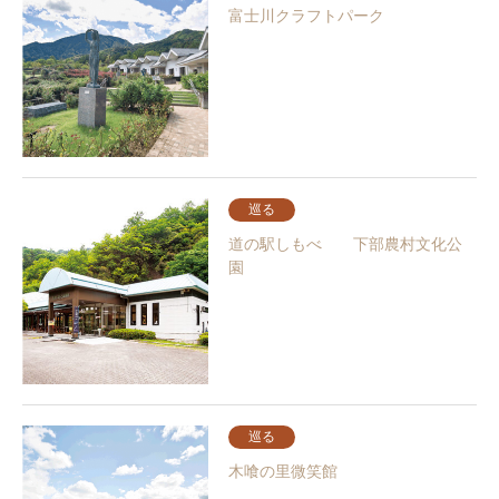
富士川クラフトパーク
巡る
道の駅しもべ 下部農村文化公
園
巡る
木喰の里微笑館