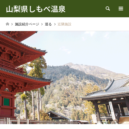
山梨県しもべ温泉
検索
施設紹介ページ
巡る
近隣施設