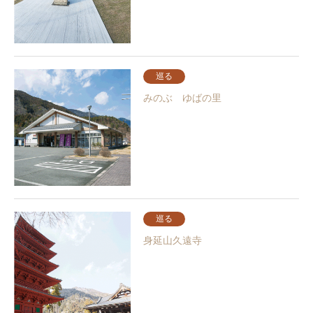
巡る
みのぶ ゆばの里
巡る
身延山久遠寺