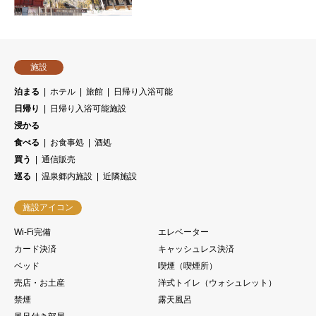
施設
泊まる
ホテル
旅館
日帰り入浴可能
日帰り
日帰り入浴可能施設
浸かる
食べる
お食事処
酒処
買う
通信販売
巡る
温泉郷内施設
近隣施設
施設アイコン
Wi-Fi完備
エレベーター
カード決済
キャッシュレス決済
ベッド
喫煙（喫煙所）
売店・お土産
洋式トイレ（ウォシュレット）
禁煙
露天風呂