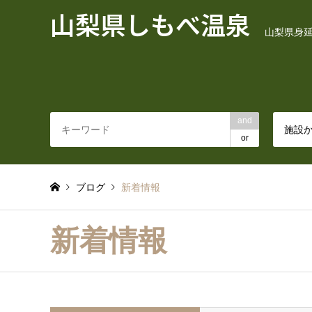
山梨県しもべ温泉
山梨県身
and
施設
or
ブログ
新着情報
新着情報