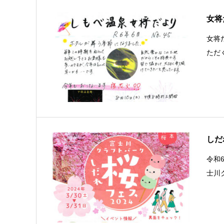
女将だ
女将
ただく
しだ
令和6
士川