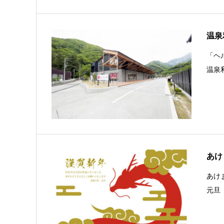
温泉
「ヘ
温泉
あけ
あけ
元旦