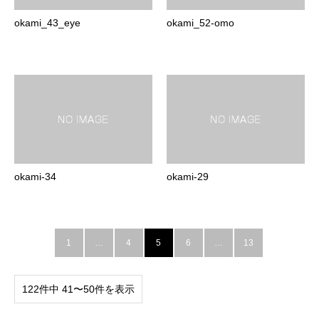
okami_43_eye
okami_52-omo
okami-34
okami-29
1
…
4
5
6
…
13
122件中 41〜50件を表示