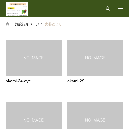
検索
施設紹介ページ
女将だより
okami-34-eye
okami-29