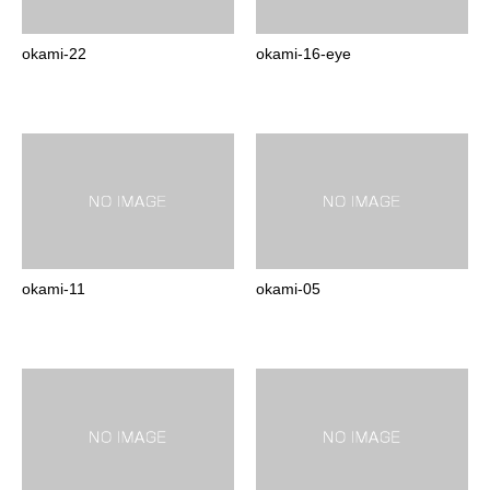
okami-22
okami-16-eye
okami-11
okami-05