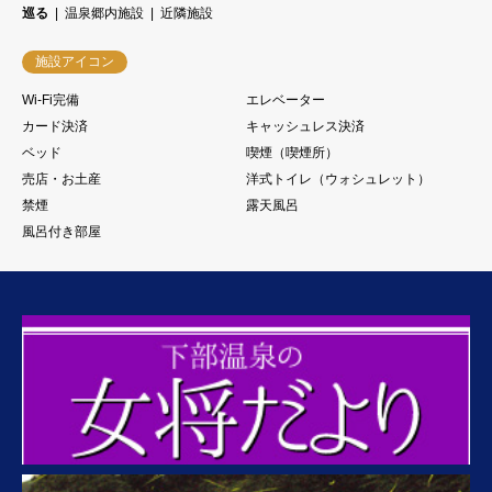
巡る
温泉郷内施設
近隣施設
施設アイコン
Wi-Fi完備
エレベーター
カード決済
キャッシュレス決済
ベッド
喫煙（喫煙所）
売店・お土産
洋式トイレ（ウォシュレット）
禁煙
露天風呂
風呂付き部屋