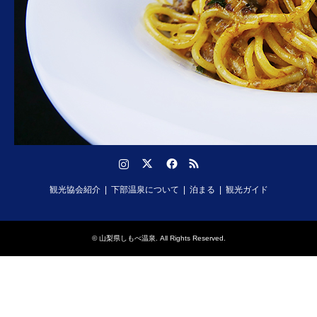
Instagram
Twitter
Facebook
RSS
観光協会紹介
下部温泉について
泊まる
観光ガイド
©
山梨県しもべ温泉
. All Rights Reserved.