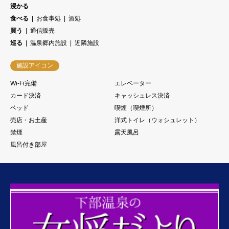
浸かる
食べる
お食事処
酒処
買う
通信販売
巡る
温泉郷内施設
近隣施設
施設アイコン
Wi-Fi完備
エレベーター
カード決済
キャッシュレス決済
ベッド
喫煙（喫煙所）
売店・お土産
洋式トイレ（ウォシュレット）
禁煙
露天風呂
風呂付き部屋