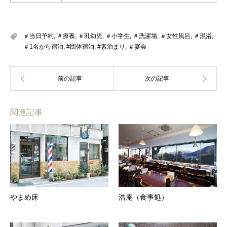
＃当日予約
,
＃療養
,
＃乳幼児
,
＃小学生
,
＃洗濯場
,
＃女性風呂
,
＃混浴
,
＃1名から宿泊
,
#団体宿泊
,
#素泊まり
,
＃宴会
関連記事
やまめ床
浩庵（食事処）