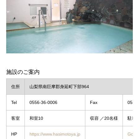
施設のご案内
住所
山梨県南巨摩郡身延町下部964
Tel
0556-36-0006
Fax
0556
客室
和室10
収容 ／20名様
駐車場
HP
https://www.hasimotoya.jp
Goo