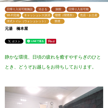
日帰り入浴可能施設
泊まる
旅館
日帰り入浴可能
Wi-Fi完備
キャッシュレス決済
喫煙（喫煙所）
売店・お土産
洋式トイレ（ウォシュレット）
禁煙
元湯 橋本屋
静かな環境、日頃の疲れを癒すやすらぎのひと
とき、どうぞお越しをお待ちしております。