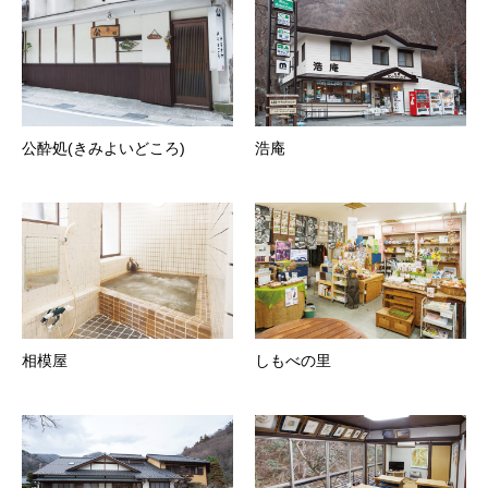
公酔処(きみよいどころ)
浩庵
相模屋
しもべの里