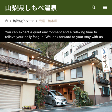
山梨県しもべ温泉
検索
施設紹介ページ
元湯 橋本屋
You can expect a quiet environment and a relaxing time to
relieve your daily fatigue. We look forward to your stay with us.