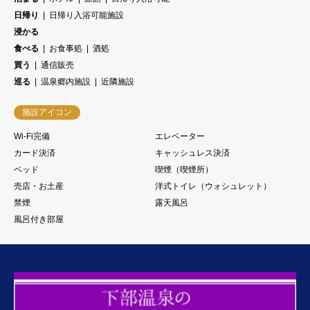
日帰り
日帰り入浴可能施設
浸かる
食べる
お食事処
酒処
買う
通信販売
巡る
温泉郷内施設
近隣施設
施設アイコン
Wi-Fi完備
エレベーター
カード決済
キャッシュレス決済
ベッド
喫煙（喫煙所）
売店・お土産
洋式トイレ（ウォシュレット）
禁煙
露天風呂
風呂付き部屋