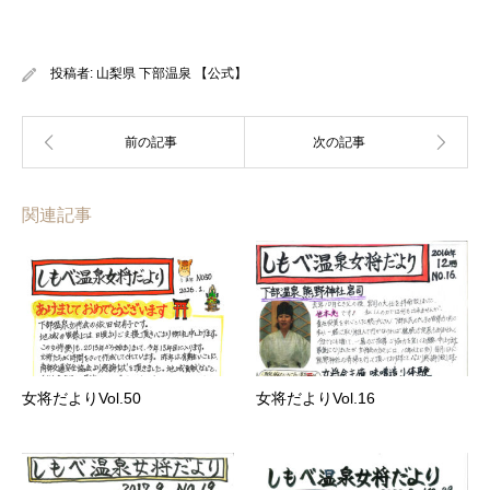
投稿者:
山梨県 下部温泉 【公式】
関連記事
女将だよりVol.50
女将だよりVol.16