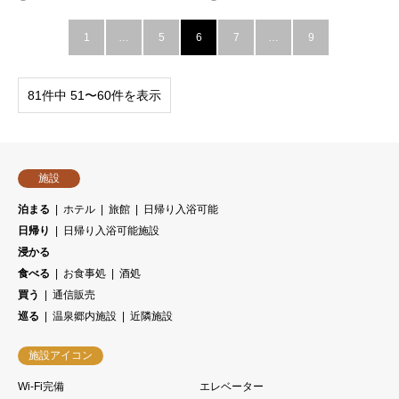
1
…
5
6
7
…
9
81件中 51〜60件を表示
施設
泊まる
ホテル
旅館
日帰り入浴可能
日帰り
日帰り入浴可能施設
浸かる
食べる
お食事処
酒処
買う
通信販売
巡る
温泉郷内施設
近隣施設
施設アイコン
Wi-Fi完備
エレベーター