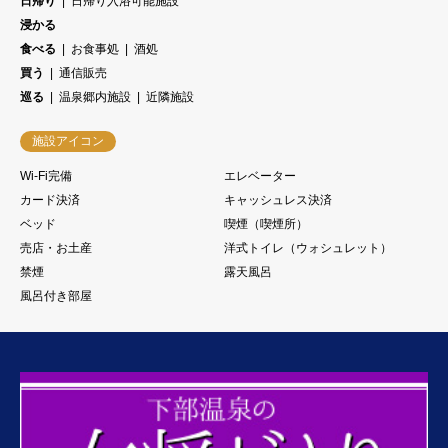
日帰り
日帰り入浴可能施設
浸かる
食べる
お食事処
酒処
買う
通信販売
巡る
温泉郷内施設
近隣施設
施設アイコン
Wi-Fi完備
エレベーター
カード決済
キャッシュレス決済
ベッド
喫煙（喫煙所）
売店・お土産
洋式トイレ（ウォシュレット）
禁煙
露天風呂
風呂付き部屋