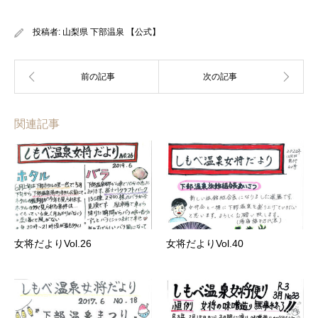
投稿者:
山梨県 下部温泉 【公式】
関連記事
女将だよりVol.26
女将だよりVol.40